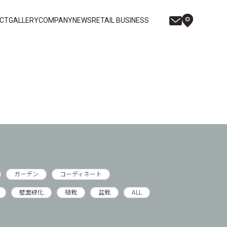
CT
GALLERY
COMPANY
NEWS
RETAIL BUSINESS
ガーデン
コーディネート
壁面緑化
植栽
盆栽
ALL